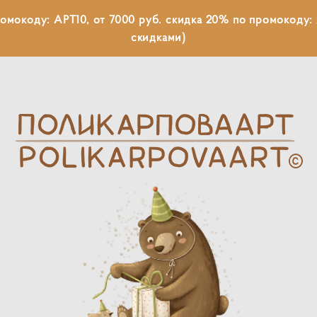
ромокоду: АРТ10, от 7000 руб. скидка 20% по промокоду: 
скидками)