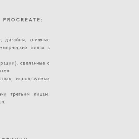
 PROCREATE:
ы, дизайны, книжные
ммерческих целях в
рации), сделанные с
ктов
ствах, используемых
ачи третьим лицам,
.п.