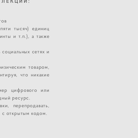
ЛЛЕКЦИИ:
тов
пяти тысяч) единиц
нты и т.п.), а также
в социальных сетях и
изическим товаром,
нтируя, что никакие
змер цифрового или
дный ресурс.
вки, перепродавать,
х с открытым кодом.