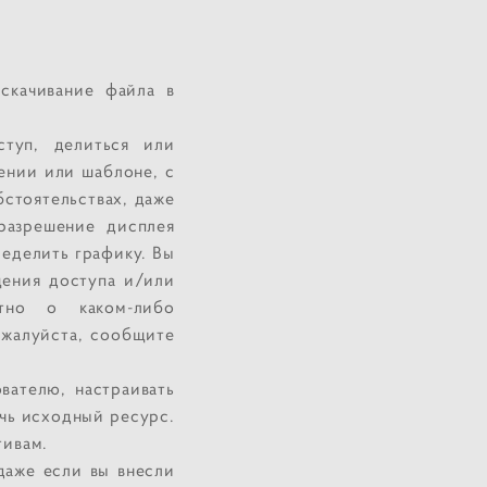
скачивание файла в
оступ, делиться или
ении или шаблоне, с
стоятельствах, даже
разрешение дисплея
ределить графику. Вы
щения доступа и/или
тно о каком-либо
ожалуйста, сообщите
вателю, настраивать
чь исходный ресурс.
тивам.
даже если вы внесли