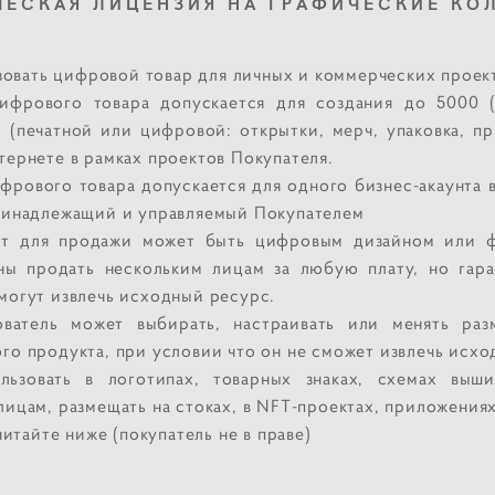
ЕСКАЯ ЛИЦЕНЗИЯ НА ГРАФИЧЕСКИЕ КО
зовать цифровой товар для личных и коммерческих проек
цифрового товара допускается для создания до 5000 (
(печатной или цифровой: открытки, мерч, упаковка, при
тернете в рамках проектов Покупателя.
фрового товара допускается для одного бизнес-акаунта 
принадлежащий и управляемый Покупателем
кт для продажи может быть цифровым дизайном или ф
ы продать нескольким лицам за любую плату, но гара
могут извлечь исходный ресурс.
ователь может выбирать, настраивать или менять ра
го продукта, при условии что он не сможет извлечь исхо
льзовать в логотипах, товарных знаках, схемах выши
лицам, размещать на стоках, в NFT-проектах, приложения
итайте ниже (покупатель не в праве)