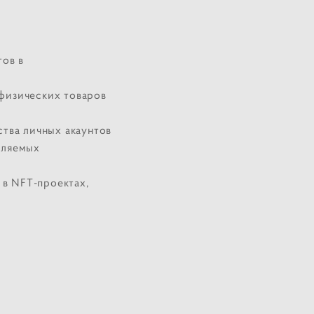
тов в
физических товаров
тва личных акаунтов
вляемых
 в NFT-проектах,