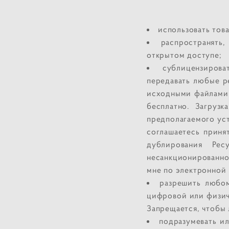
использовать тов
распространять
открытом доступе;
сублицензирова
передавать любые р
исходными файлами 
бесплатно. Загруз
предполагаемого уст
соглашаетесь приня
дублирования Ре
несанкционированно
мне по электронной 
разрешить любом
цифровой или физич
Запрещается, чтобы 
подразумевать ил