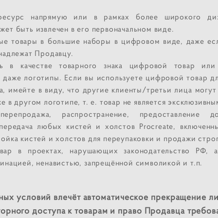
 ресурс напрямую или в рамках более широкого диз
ет быть извлечен в его первоначальном виде.
ые товары в большие наборы в цифровом виде, даже ес
надлежат Продавцу.
ть в качестве товарного знака цифровой товар или
 даже логотипы. Если вы используете цифровой товар дл
а, имейте в виду, что другие клиенты/третьи лица могут
е в другом логотипе, т. е. товар не является эксклюзивны
 перепродажа, распространение, предоставление до
передача любых кистей и холстов Procreate, включенн
ойка кистей и холстов для переупаковки и продажи стро
овар в проектах, нарушающих законодательство РФ, а
инацией, ненавистью, запрещённой символикой и т.п.
ых условий влечёт автоматическое прекращение ли
орного доступа к товарам и право Продавца требо