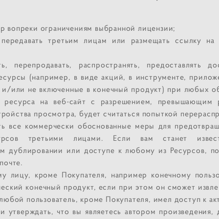
ар вопреки ограничениям выбранной лицензии;
, передавать третьим лицам или размещать ссылку на 
ть, перепродавать, распространять, предоставлять д
есурсы (например, в виде акций, в инструменте, прилож
и/или не включенные в конечный продукт) при любых об
ка ресурса на веб-сайт с разрешением, превышающим 
ройства просмотра, будет считаться попыткой перерасп
ть все коммерчески обоснованные меры для предотвра
сурсов третьими лицами. Если вам станет извес
м дублировании или доступе к любому из Ресурсов, п
почте.
у лицу, кроме Покупателя, например конечному пользо
еский конечный продукт, если при этом он сможет извле
любой пользователь, кроме Покупателя, имел доступ к ак
и утверждать, что вы являетесь автором произведения, 