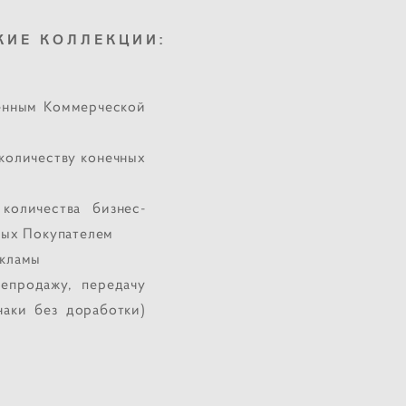
КИЕ КОЛЛЕКЦИИ:
енным Коммерческой
 количеству конечных
количества бизнес-
емых Покупателем
екламы
репродажу, передачу
аки без доработки)