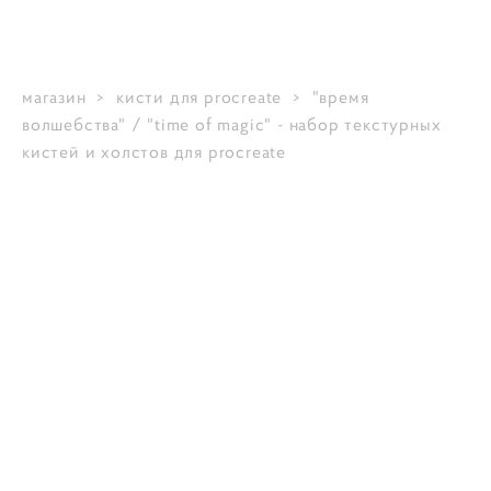
магазин
>
кисти для procreate
>
"время
волшебства" / "time of magic" - набор текстурных
кистей и холстов для procreate