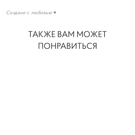
Создано с любовью ♥
ТАКЖЕ ВАМ МОЖЕТ
ПОНРАВИТЬСЯ
"Нежная акварель" / "Delicate watercolor" -
набор акварельных кистей и холстов для
Procreate
1 700 pуб.