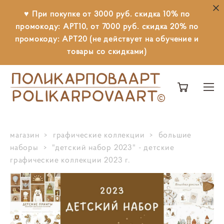
♥ При покупке от 3000 руб. скидка 10% по
промокоду: АРТ10, от 7000 руб. скидка 20% по
промокоду: АРТ20 (не действует на обучение и
товары со скидками)
магазин
>
графические коллекции
>
большие
наборы
>
"детский набор 2023" - детские
графические коллекции 2023 г.