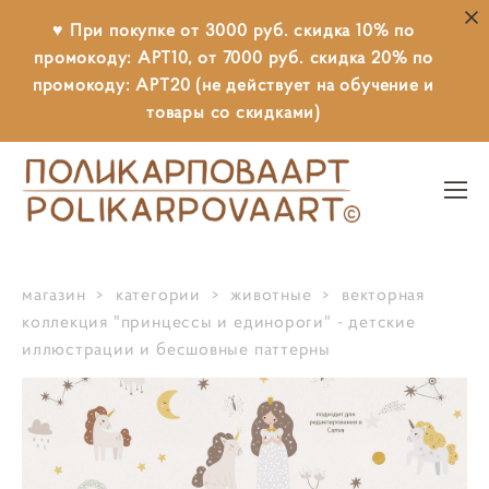
♥ При покупке от 3000 руб. скидка 10% по
промокоду: АРТ10, от 7000 руб. скидка 20% по
промокоду: АРТ20 (не действует на обучение и
товары со скидками)
магазин
>
категории
>
животные
>
векторная
коллекция "принцессы и единороги" - детские
иллюстрации и бесшовные паттерны